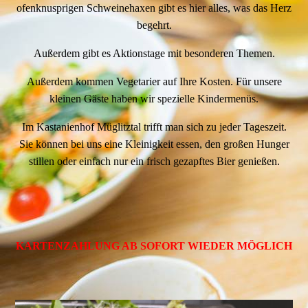
ofenknusprigen Schweinehaxen gibt es hier alles, was das Herz
begehrt.
Außerdem gibt es Aktionstage mit besonderen Themen.
Außerdem kommen Vegetarier auf Ihre Kosten. Für unsere
kleinen Gäste haben wir spezielle Kindermenüs.
Im Kastanienhof Müglitztal trifft man sich zu jeder Tageszeit.
Sie können bei uns eine Kleinigkeit essen, den großen Hunger
stillen oder einfach nur ein frisch gezapftes Bier genießen.
KARTENZAHLUNG AB SOFORT WIEDER MÖGLICH