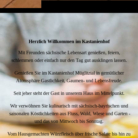
Herzlich Willkommen im Kastanienhof
Mit Freunden sächsische Lebensart genießen, feiern,
schlemmen oder einfach nur den Tag gut ausklingen lassen.
Genießen Sie im Kastanienhof Müglitztal in gemütlicher
Atomsphäre Gastlichkeit, Gaumen- und Lebensfreude.
Seit jeher steht der Gast in unserem Haus im Mittelpunkt.
Wir verwöhnen Sie kulinarisch mit sächsisch-bayrischen und
saisonalen Köstlichkeiten aus Fluss, Wald, Wiese und Garten -
und das von Mittwoch bis Sonntag.
Vom Hausgemachten Würzfleisch über frische Salate bis hin zu